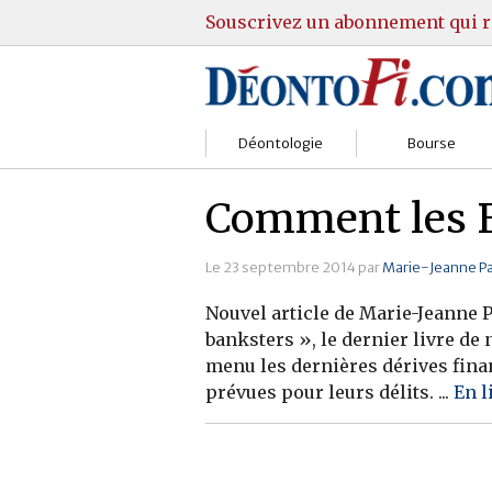
Souscrivez un abonnement qui r
Déontologie
Bourse
Sociétés
Courtiers
Comment les B
Gestion
Guide Actions
Le 23 septembre 2014 par
Marie-Jeanne P
Institutions
Guide Sicav
Nouvel article de Marie-Jeanne P
banksters », le dernier livre de
Marchés
Stratégie
menu les dernières dérives fina
prévues pour leurs délits. ...
En l
Relations clients
Marchés
Réglementation
Pratique et OST
Justice