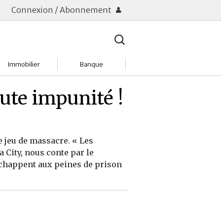
Connexion / Abonnement
Rechercher
:
Immobilier
Banque
Charges
Changer de banque
ute impunité !
Acheter
Comptes & Livrets
Investir
Emprunter
e jeu de massacre. « Les
 City, nous conte par le
Location
Frais bancaires
échappent aux peines de prison
Tendances
Placements & banques
Réclamations