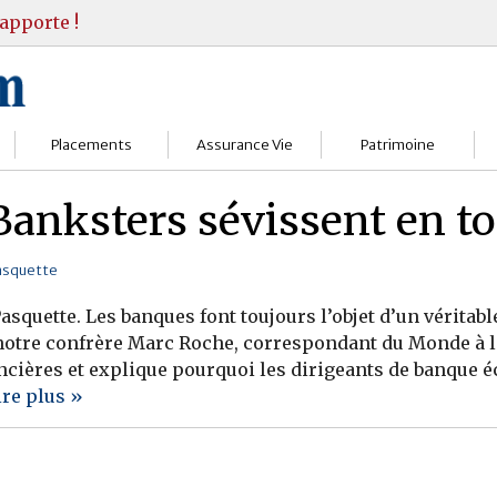
apporte !
Placements
Assurance Vie
Patrimoine
Bourses
Assureurs
Bilan Patrimoine
anksters sévissent en to
Fonds d’investissments
Choisir
Conseil Gestion
asquette
Assurance vie
Comprendre
Objectifs & stratégie
asquette. Les banques font toujours l’objet d’un véritabl
 notre confrère Marc Roche, correspondant du Monde à la
Livrets
Contrats
Retraite
ncières et explique pourquoi les dirigeants de banque 
ire plus »
Immobilier
Gérer
Transmission
Divers