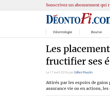
Souscrivez un abonnement qui r
Déontologie
Bourse
Sociétés
Courtiers
Les placements
Gestion
Guide Actions
fructifier ses
Institutions
Guide Sicav
Le 17 avril 2016 par
Gilles Pouzin
Marchés
Stratégie
Attirés par les espoirs de gains
Relations clients
Marchés
assurance vie ou en actions, les
Réglementation
Pratique et OST
Justice