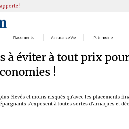
apporte !
Placements
Assurance Vie
Patrimoine
Bourses
Assureurs
Bilan Patrimoine
 à éviter à tout prix pour
Fonds d’investissments
Choisir
Conseil Gestion
 économies !
Assurance vie
Comprendre
Objectifs & stratégie
Livrets
Contrats
Retraite
 plus élevés et moins risqués qu'avec les placements fin
Immobilier
Gérer
Transmission
 épargnants s'exposent à toutes sortes d'arnaques et dé
Divers