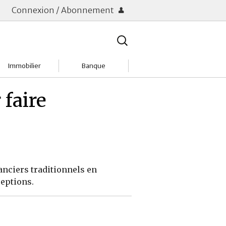
Connexion / Abonnement
Rechercher
:
Immobilier
Banque
Charges
Changer de banque
 faire
Acheter
Comptes & Livrets
Investir
Emprunter
Location
Frais bancaires
anciers traditionnels en
Tendances
Placements & banques
ceptions.
Réclamations