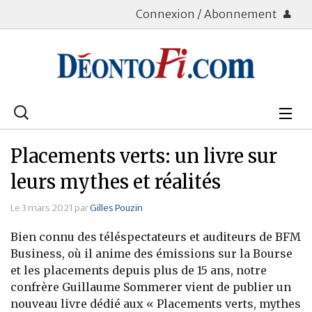
Connexion / Abonnement
Rechercher
:
Déontologie
Placements verts: un livre sur
Bourse
leurs mythes et réalités
Placements
Le 3 mars 2021 par
Gilles Pouzin
Bien connu des téléspectateurs et auditeurs de BFM
Assurance Vie
Business, où il anime des émissions sur la Bourse
et les placements depuis plus de 15 ans, notre
Patrimoine
confrère Guillaume Sommerer vient de publier un
Immobilier
nouveau livre dédié aux « Placements verts, mythes