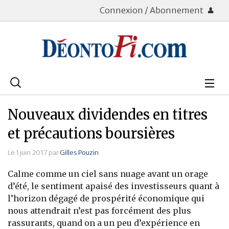
Connexion / Abonnement
Rechercher
:
Déontologie
Nouveaux dividendes en titres
Bourse
et précautions boursières
Placements
Le 1 juin 2017 par
Gilles Pouzin
Calme comme un ciel sans nuage avant un orage
Assurance Vie
d’été, le sentiment apaisé des investisseurs quant à
l’horizon dégagé de prospérité économique qui
Patrimoine
nous attendrait n’est pas forcément des plus
Immobilier
rassurants, quand on a un peu d’expérience en