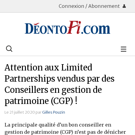
Connexion / Abonnement
Rechercher
:
Déontologie
Attention aux Limited
Bourse
Partnerships vendus par des
Conseillers en gestion de
Placements
patrimoine (CGP) !
Assurance Vie
Le 21 juillet 2020 par
Gilles Pouzin
Patrimoine
La principale qualité d’un bon conseiller en
Immobilier
gestion de patrimoine (CGP) n’est pas de dénicher