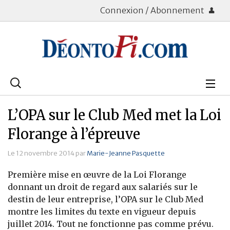
Connexion / Abonnement
Rechercher
:
Déontologie
L’OPA sur le Club Med met la Loi
Bourse
Florange à l’épreuve
Placements
Le 12 novembre 2014 par
Marie-Jeanne Pasquette
Première mise en œuvre de la Loi Florange
Assurance Vie
donnant un droit de regard aux salariés sur le
destin de leur entreprise, l’OPA sur le Club Med
Patrimoine
montre les limites du texte en vigueur depuis
Immobilier
juillet 2014. Tout ne fonctionne pas comme prévu.