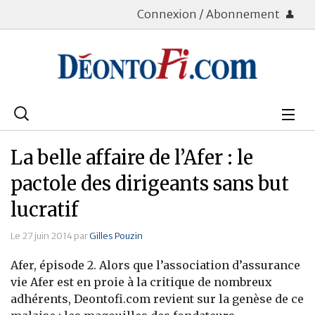
Connexion / Abonnement
Rechercher
:
Déontologie
La belle affaire de l’Afer : le
Bourse
pactole des dirigeants sans but
lucratif
Placements
Le 27 juin 2014 par
Gilles Pouzin
Assurance Vie
Afer, épisode 2. Alors que l’association d’assurance
Patrimoine
vie Afer est en proie à la critique de nombreux
adhérents, Deontofi.com revient sur la genèse de ce
Immobilier