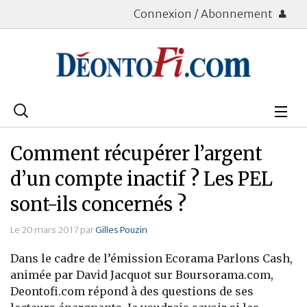
Connexion / Abonnement
Rechercher
:
Déontologie
Comment récupérer l’argent
Bourse
d’un compte inactif ? Les PEL
sont-ils concernés ?
Placements
Le 20 mars 2017 par
Gilles Pouzin
Assurance Vie
Dans le cadre de l’émission Ecorama Parlons Cash,
Patrimoine
animée par David Jacquot sur Boursorama.com,
Deontofi.com répond à des questions de ses
Immobilier