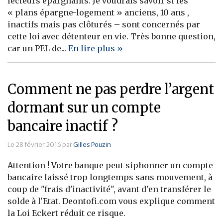
lecteurs épargnants. Je voudrais savoir si les
« plans épargne-logement » anciens, 10 ans ,
Banque
inactifs mais pas clôturés – sont concernés par
cette loi avec détenteur en vie. Très bonne question,
car un PEL de...
En lire plus »
Comment ne pas perdre l’argent
dormant sur un compte
bancaire inactif ?
Le 28 février 2016 par
Gilles Pouzin
Attention ! Votre banque peut siphonner un compte
bancaire laissé trop longtemps sans mouvement, à
coup de "frais d'inactivité", avant d'en transférer le
solde à l'Etat. Deontofi.com vous explique comment
la Loi Eckert réduit ce risque.