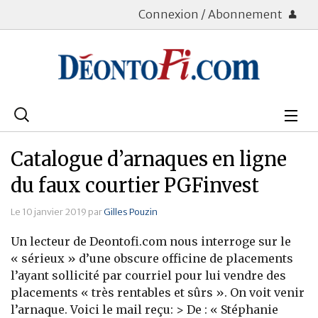
Connexion / Abonnement
Rechercher
:
Déontologie
Catalogue d’arnaques en ligne
Bourse
du faux courtier PGFinvest
Placements
Le 10 janvier 2019 par
Gilles Pouzin
Un lecteur de Deontofi.com nous interroge sur le
Assurance Vie
« sérieux » d’une obscure officine de placements
l’ayant sollicité par courriel pour lui vendre des
Patrimoine
placements « très rentables et sûrs ». On voit venir
Immobilier
l’arnaque. Voici le mail reçu: > De : « Stéphanie