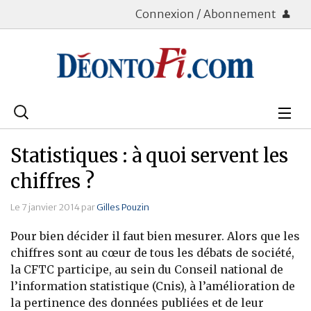
Connexion / Abonnement
Rechercher
:
Déontologie
Statistiques : à quoi servent les
Bourse
chiffres ?
Placements
Le 7 janvier 2014 par
Gilles Pouzin
Pour bien décider il faut bien mesurer. Alors que les
Assurance Vie
chiffres sont au cœur de tous les débats de société,
la CFTC participe, au sein du Conseil national de
Patrimoine
l’information statistique (Cnis), à l’amélioration de
Immobilier
la pertinence des données publiées et de leur