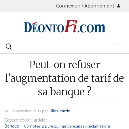
Connexion / Abonnement
Rechercher
:
Déontologie
Peut-on refuser
Bourse
l'augmentation de tarif de
Placements
sa banque ?
Assurance Vie
Le
13 novembre 2017
par
Gilles Pouzin
Patrimoine
Catégories de l'article :
Immobilier
Banque
→
Comptes & Livrets
Frais bancaires
Réclamations