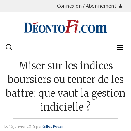
Connexion / Abonnement
Rechercher
:
Déontologie
Miser sur les indices
Bourse
boursiers ou tenter de les
Placements
battre: que vaut la gestion
Assurance Vie
indicielle ?
Patrimoine
Immobilier
Le
16 janvier 2018
par
Gilles Pouzin