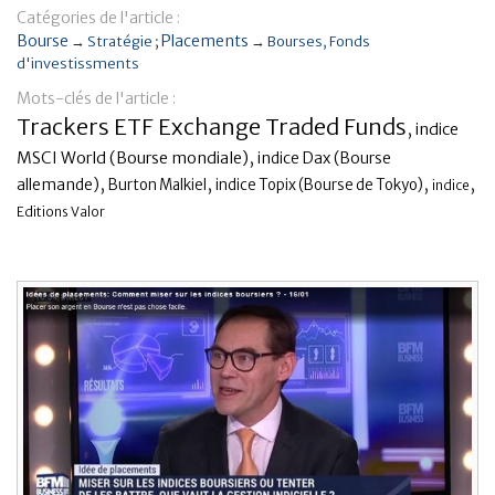
Catégories de l'article :
Banque
Bourse
Placements
→
Stratégie
→
Bourses
Fonds
d'investissments
Mots-clés de l'article :
Trackers ETF Exchange Traded Funds
,
indice
,
MSCI World (Bourse mondiale)
indice Dax (Bourse
,
,
,
,
allemande)
Burton Malkiel
indice Topix (Bourse de Tokyo)
indice
Editions Valor