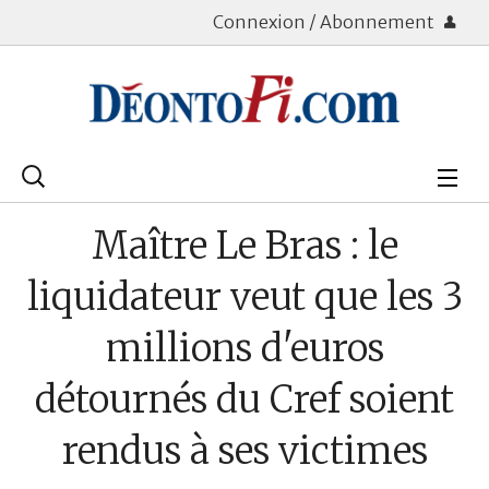
Connexion / Abonnement
Rechercher
:
Déontologie
Maître Le Bras : le
Bourse
liquidateur veut que les 3
Placements
millions d'euros
Assurance Vie
détournés du Cref soient
Patrimoine
rendus à ses victimes
Immobilier