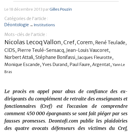
Banque
Le
18 décembre 2013
par
Gilles Pouzin
Catégories de l'article :
Déontologie
→
Institutions
Mots-clés de l'article :
Nicolas Lecoq Vallon
Cref
Corem
,
,
,
René Teulade
,
,
,
,
CIDS
Pierre Teulé-Sensacq
Jean-Louis Vaucoret
,
,
,
Norbert Attali
Stéphane Bonifassi
Jacques Fleurotte
,
,
,
,
Monique Escande
Yves Durand
Paul Faure
Argentat
Yann Le
Bras
Le procès en appel pour abus de confiance des ex-
dirigeants du complément de retraite des enseignants et
fonctionnaires (Cref) est l’occasion de comprendre
comment 450 000 épargnants se sont fait piéger par ses
fausses promesses. Deontofi.com publie les plaidoiries
des quatre avocats défenseurs des victimes du Cref,