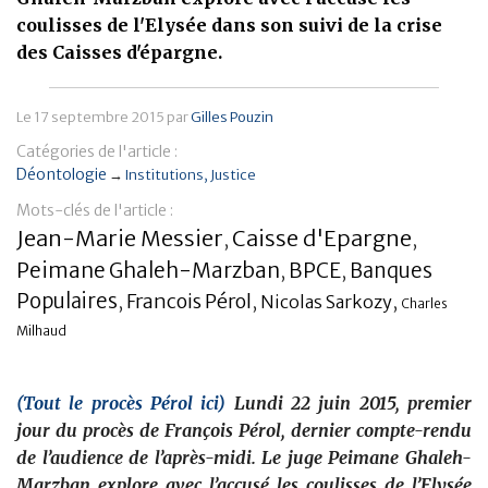
coulisses de l'Elysée dans son suivi de la crise
Banque
des Caisses d'épargne.
Le
17 septembre 2015
par
Gilles Pouzin
Catégories de l'article :
Déontologie
→
Institutions
Justice
Mots-clés de l'article :
Jean-Marie Messier
Caisse d'Epargne
,
,
Peimane Ghaleh-Marzban
BPCE
Banques
,
,
Populaires
Francois Pérol
,
,
Nicolas Sarkozy
,
Charles
Milhaud
(Tout le procès Pérol ici)
Lundi 22 juin 2015, premier
jour du procès de François Pérol, dernier compte-rendu
de l’audience de l’après-midi. Le juge Peimane Ghaleh-
Marzban explore avec l’accusé les coulisses de l’Elysée