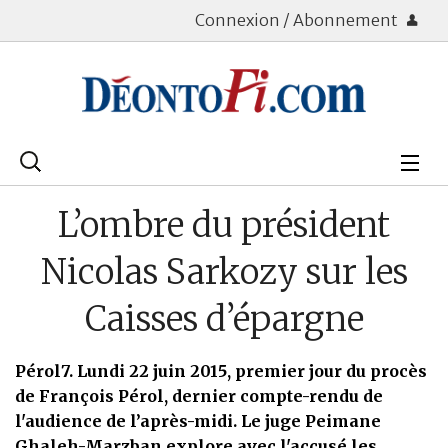
Connexion / Abonnement
Rechercher
:
Déontologie
L’ombre du président
Bourse
Nicolas Sarkozy sur les
Placements
Caisses d’épargne
Assurance Vie
Pérol7. Lundi 22 juin 2015, premier jour du procès
Patrimoine
de François Pérol, dernier compte-rendu de
l'audience de l’après-midi. Le juge Peimane
Immobilier
Ghaleh-Marzban explore avec l'accusé les