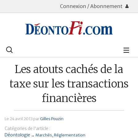
Connexion / Abonnement
Rechercher
:
Déontologie
Les atouts cachés de la
Bourse
taxe sur les transactions
Placements
financières
Assurance Vie
Le
24 avril 2013
par
Gilles Pouzin
Patrimoine
Catégories de l'article :
Immobilier
Déontologie
→
Marchés
Réglementation