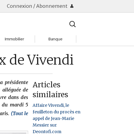
Connexion / Abonnement
Rechercher
:
Immobilier
Banque
Charges
Changer de banque
ux de Vivendi
Acheter
Comptes & Livrets
Investir
Emprunter
la présidente
Articles
 alléguée de
similaires
Location
Frais bancaires
vre dans des
e du mardi 5
Affaire Vivendi, le
Tendances
Placements & banques
feuilleton du procès en
aris.
(Tout le
appel de Jean-Marie
Réclamations
Messier sur
Deontofi.com