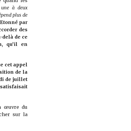
e quand les
i une à deux
épend plus de
 Etonné par
ccorder des
-delà de ce
, qu’il en
e cet appel
sition de la
 de juillet
atisfaisait
en œuvre du
cher sur la