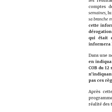
les résult
comptes d
semaines,
l
sa branche 
cette info
dérogation
qui était
informera l
Dans une no
en indiquan
COB du 12 
n’indiquan
pas ces règ
Après cett
programme 
réalité des