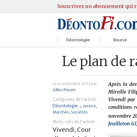
Souscrivez un abonnement qui r
Déontologie
Bourse
Sociétés
Courtiers
Le plan de r
Gestion
Guide Actions
Institutions
Guide Sicav
Le
6 novembre 2013
par
Après la dem
Gilles Pouzin
Mireille Fil
Marchés
Stratégie
Vivendi par
Catégories de l'article :
Déontologie
→
Justice
conditions r
Relations clients
Marchés
Marchés
Sociétés
novembre 20
Mots-clés de l'article :
Réglementation
Pratique et OST
feuilleton ici
Vivendi
Cour
,
Justice