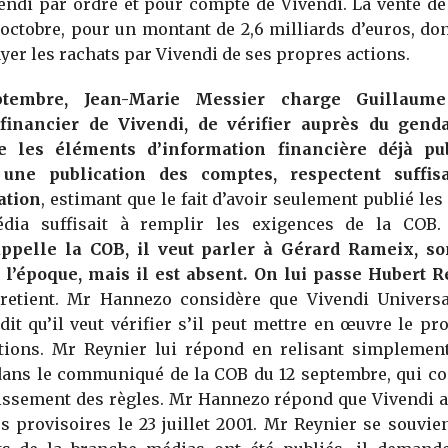
endi par ordre et pour compte de Vivendi. La vente d
 octobre, pour un montant de 2,6 milliards d’euros, don
ayer les rachats par Vivendi de ses propres actions.
tembre, Jean-Marie Messier charge Guillaum
 financier de Vivendi, de vérifier auprès du gen
e les éléments d’information financière déjà pub
r une publication des comptes, respectent suffi
ation
, estimant que le fait d’avoir seulement publié le
dia suffisait à remplir les exigences de la COB
pelle la COB, il veut parler à Gérard Rameix, so
 l’époque, mais il est absent. On lui passe Hubert R
ntretient. Mr Hannezo considère que Vivendi Universa
 dit qu’il veut vérifier s’il peut mettre en œuvre le 
ctions. Mr Reynier lui répond en relisant simplement
dans le communiqué de la COB du 12 septembre, qui con
issement des règles. Mr Hannezo répond que Vivendi a 
 provisoires le 23 juillet 2001. Mr Reynier se souvie