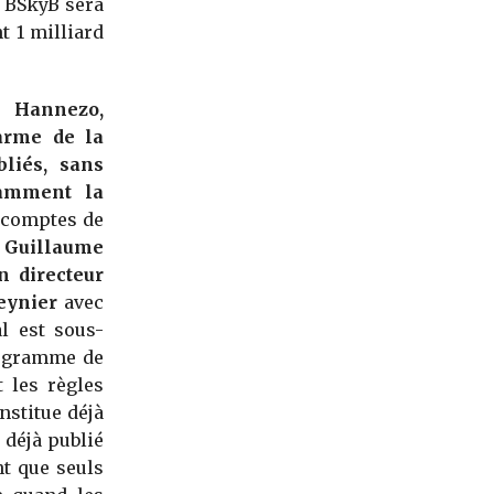
e BSkyB sera
t 1 milliard
e Hannezo,
darme de la
liés, sans
samment la
s comptes de
.
Guillaume
n directeur
eynier
avec
l est sous-
programme de
 les règles
stitue déjà
déjà publié
nt que seuls