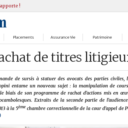
apporte !
Placements
Assurance Vie
Patrimoine
Bourses
Assureurs
Bilan Patrimoine
achat de titres litigie
Fonds d’investissments
Choisir
Conseil Gestion
Assurance vie
Comprendre
Objectifs & stratégie
ande de sursis à statuer des avocats des parties civiles, 
ippini entame un nouveau sujet : la manipulation de cours
Livrets
Contrats
Retraite
 le biais de son programme de rachat d’actions mis en œu
ocambolesques. Extraits de la seconde partie de l’audienc
Immobilier
Gérer
Transmission
ème
13 à la 5
chambre correctionnelle de la cour d’appel de P
Divers
)