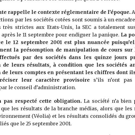
nte rappelle le contexte réglementaire de l’époque.
A
ctions par les sociétés cotées sont soumis à un encadr
s très strictes aux Etats-Unis, la SEC a totalement s
 après le 11 septembre pour endiguer la panique.
La po
e le 12 septembre 2001 est plus nuancée puisqu’e
ment la présomption de manipulation de cours sur 
effectués par des sociétés dans les quinze jours p
n de leurs résultats, à condition que les sociétés an
 de leurs comptes en présentant les chiffres dont il
réciser leur caractère provisoire
s’ils n’ont pas
ar le conseil d’administration.
a pas respecté cette obligation.
La société n’a bien 
1 que les résultats de la branche médias, alors que les 
ironnement (Véolia) et les résultats consolidés du gr
liés que le 25 septembre 2001.