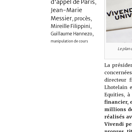
d'appel de Paris
,
Jean-Marie
Messier
procès
,
,
Mireille Filippini
,
,
Guillaume Hannezo
manipulation de cours
Le plan 
La présiden
concernées
directeur 
Lhotelain 
Equities, 
financier, 
millions de
réalisés a
Vivendi pe
propres ti