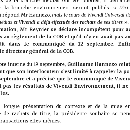
ats de la branche médias ont été publiés, il demand
e la branche environnement seront publiés. «
D’ic
ui répond Mr Hannezo
, mais le cours de Vivendi Universal d
médias et
Vivendi a déjà effectués des rachats de ses titres
».
rmation, Mr Reynier se déclare incompétent pour a
s au règlement de la COB et qu’il n’y en avait pas au
 dit dans le communiqué du 12 septembre. Enfin
e directeur général de la COB.
te interne du 19 septembre,
Guillaume Hannezo relat
t que son interlocuteur s’est limité à rappeler la po
septembre et a précisé que le communiqué de Vivendi
t pas les résultats de Vivendi Environnement, il ne s
les.
e longue présentation du contexte et de la mise 
de rachats de titre, la présidente souhaite se pen
 transactions elles-mêmes.