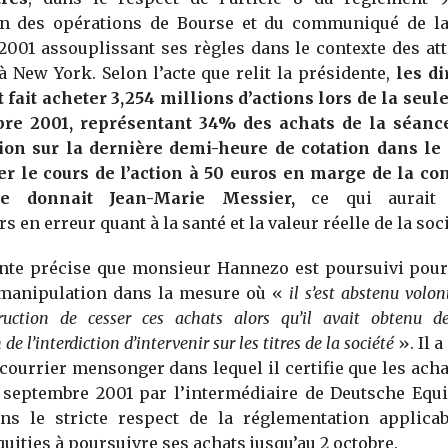
 des opérations de Bourse et du communiqué de l
001 assouplissant ses règles dans le contexte des att
 New York. Selon l’acte que relit la présidente,
les di
 fait acheter 3,254 millions d’actions lors de la seul
re 2001, représentant 34% des achats de la séanc
ion sur la dernière demi-heure de cotation dans le 
er le cours de l’action à 50 euros en marge de la co
e donnait Jean-Marie Messier,
ce qui aurait 
s en erreur quant à la santé et la valeur réelle de la soci
nte précise que monsieur Hannezo est poursuivi pour
 manipulation dans la mesure où «
il s’est abstenu volo
ruction de cesser ces achats alors qu’il avait obtenu 
de l’interdiction d’intervenir sur les titres de la société
». Il 
courrier mensonger dans lequel il certifie que les acha
 septembre 2001 par l’intermédiaire de Deutsche Equi
ans le stricte respect de la réglementation applicabl
uities à poursuivre ses achats jusqu’au 2 octobre.