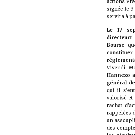
actions Viv
signée le 3
servira à p
Le 17 sep
directeurr
Bourse qu
constitue
réglement
Vivendi Mé
Hannezo ap
général de
qui il s’e
valorisé et
rachat d’a
rappelées 
un assoupl
des comptes