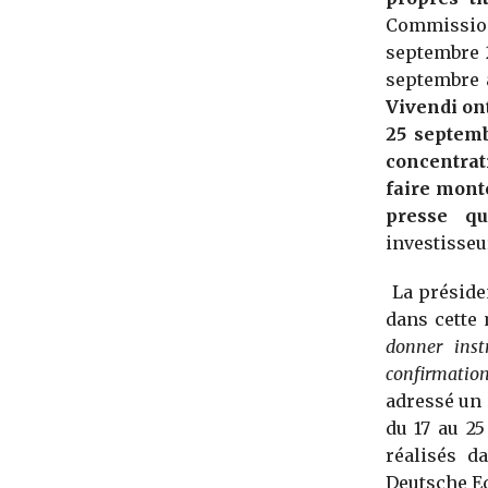
Commission
septembre 2
septembre à
Vivendi ont
25 septemb
concentrat
faire mont
presse qu
investisseur
La préside
dans cette
donner inst
confirmation 
adressé un 
du 17 au 25
réalisés d
Deutsche Eq