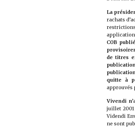
La préside
rachats d’a
restriction
application
COB publié
provisoire
de titres 
publicatio
publication
quitte à p
approuvés p
Vivendi n’
juillet 200
Videndi Env
ne sont pub