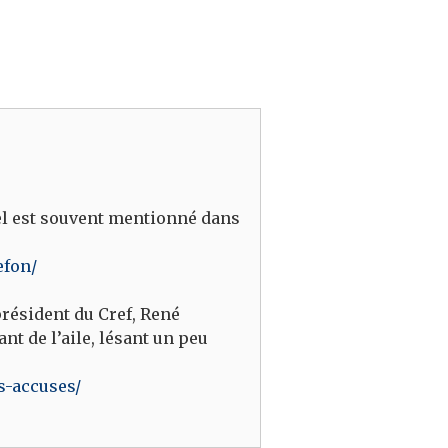
iel est souvent mentionné dans
efon/
président du Cref, René
nt de l’aile, lésant un peu
es-accuses/