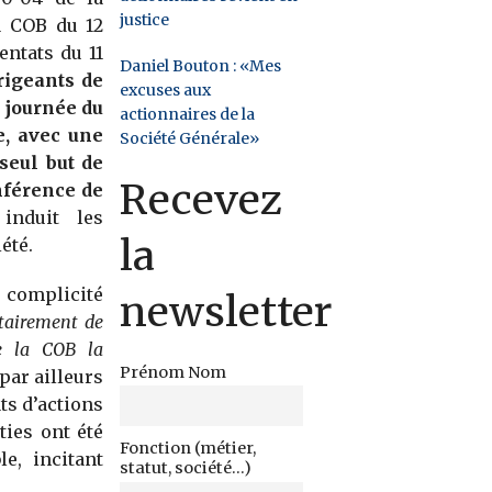
justice
a COB du 12
entats du 11
Daniel Bouton : «Mes
rigeants de
excuses aux
e journée du
actionnaires de la
e, avec une
Société Générale»
seul but de
Recevez
nférence de
induit les
la
été.
 complicité
newsletter
ntairement de
de la COB la
Prénom Nom
a par ailleurs
ts d’actions
ties ont été
Fonction (métier,
e, incitant
statut, société...)