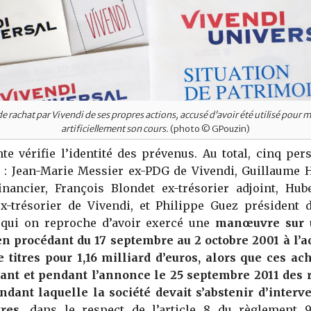
de rachat par Vivendi de ses propres actions, accusé d’avoir été utilisé pour 
artificiellement son cours.
(photo © GPouzin)
te vérifie l’identité des prévenus. Au total, cinq pe
 : Jean-Marie Messier ex-PDG de Vivendi, Guillaume 
financier, François Blondet ex-trésorier adjoint, Hub
ex-trésorier de Vivendi, et Philippe Guez président 
à qui on reproche d’avoir exercé une
manœuvre sur 
en procédant du 17 septembre au 2 octobre 2001 à l’a
 titres pour 1,16 milliard d’euros, alors que ces ac
vant et pendant l’annonce le 25 septembre 2011 des r
ndant laquelle la société devait s’abstenir d’interve
tres
, dans le respect de l’article 8 du règlement 