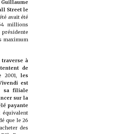
c Guillaume
l Street le
té avait été
54 millions
 présidente
urs maximum
 traverse à
 tentent de
re 2001,
les
Vivendi est
 sa filiale
ancer sur la
élé payante
 équivalent
dé que le 26
acheter des