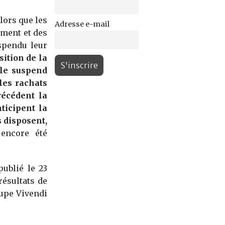
lors que les
Adresse e-mail
ement et des
uspendu leur
sition de la
lle suspend
les rachats
récédent la
ticipent la
s disposent,
 encore été
publié le 23
résultats de
oupe Vivendi