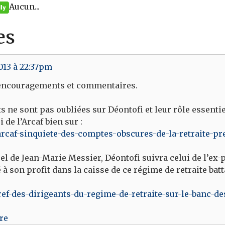
Aucun...
es
013 à 22:37pm
 encouragements et commentaires.
s ne sont pas oubliées sur Déontofi et leur rôle essent
de l’Arcaf bien sur :
/larcaf-sinquiete-des-comptes-obscures-de-la-retraite-pr
l de Jean-Marie Messier, Déontofi suivra celui de l’ex-
à son profit dans la caisse de ce régime de retraite batta
/cref-des-dirigeants-du-regime-de-retraite-sur-le-banc-d
re