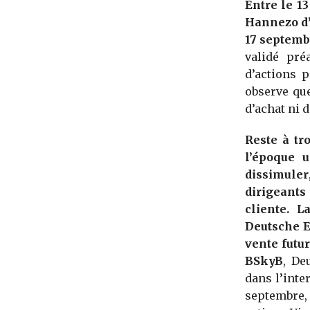
Entre le 1
Hannezo d’
17 septemb
validé pré
d’actions 
observe qu
d’achat ni 
Reste à tr
l’époque u
dissimuler
dirigeants
cliente. L
Deutsche Eq
vente futu
BSkyB
, De
dans l’inte
septembre,