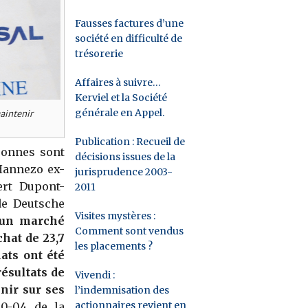
Fausses factures d’une
société en difficulté de
trésorerie
Affaires à suivre…
Kerviel et la Société
générale en Appel.
maintenir
Publication : Recueil de
rsonnes sont
décisions issues de la
Hannezo ex-
jurisprudence 2003-
ert Dupont-
2011
de Deutsche
Visites mystères :
un marché
Comment sont vendus
chat de 23,7
les placements ?
hats ont été
ésultats de
Vivendi :
nir sur ses
l’indemnisation des
actionnaires revient en
90-04 de la