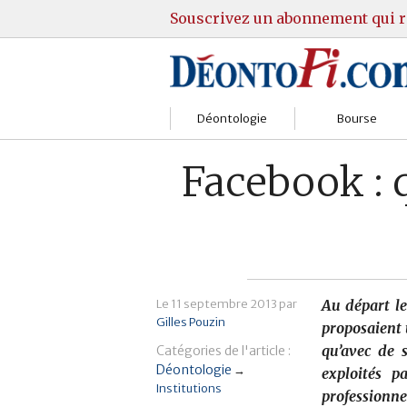
Souscrivez un abonnement qui r
Déontologie
Bourse
Sociétés
Courtiers
Facebook : q
Gestion
Guide Actions
Institutions
Guide Sicav
Marchés
Stratégie
Le
11 septembre 2013
par
Au départ le
Gilles Pouzin
Relations clients
Marchés
proposaient 
qu’avec de 
Catégories de l'article :
Réglementation
Pratique et OST
Déontologie
→
exploités p
Institutions
professionne
Justice