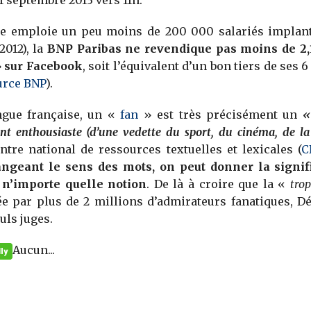
11 septembre 2013 vers 11h.
lle emploie un peu moins de 200 000 salariés implan
2012), la
BNP Paribas ne revendique pas moins de 2,
» sur Facebook
, soit l’équivalent d’un bon tiers de ses 
urce BNP
).
ngue française, un «
fan
» est très précisément un
«
nt enthousiaste (d’une vedette du sport, du cinéma, de l
ntre national de ressources textuelles et lexicales (
C
ngeant le sens des mots, on peut donner la signif
à n’importe quelle notion
. De là à croire que la «
tro
ée par plus de 2 millions d’admirateurs fanatiques, D
uls juges.
Aucun...