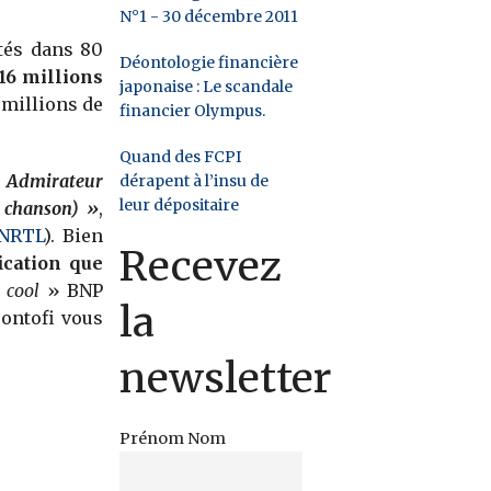
N°1 - 30 décembre 2011
tés dans 80
Déontologie financière
16 millions
japonaise : Le scandale
6 millions de
financier Olympus.
Quand des FCPI
 Admirateur
dérapent à l’insu de
leur dépositaire
a chanson) »
,
NRTL
). Bien
Recevez
ication que
p cool
» BNP
la
éontofi vous
newsletter
Prénom Nom