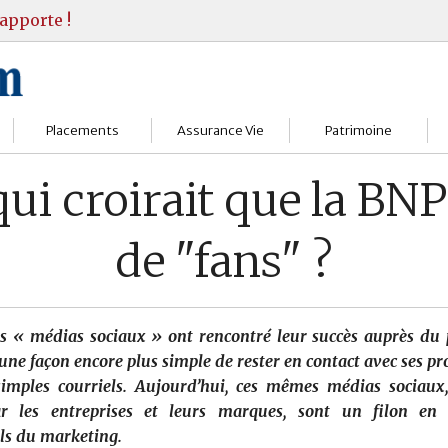
apporte !
Placements
Assurance Vie
Patrimoine
Bourses
Assureurs
Bilan Patrimoine
ui croirait que la BNP
Fonds d’investissments
Choisir
Conseil Gestion
de "fans" ?
Assurance vie
Comprendre
Objectifs & stratégie
Livrets
Contrats
Retraite
s « médias sociaux » ont rencontré leur succès auprès du p
Immobilier
Gérer
Transmission
une façon encore plus simple de rester en contact avec ses pr
simples courriels. Aujourd’hui, ces mêmes médias sociaux
Divers
ar les entreprises et leurs marques, sont un filon en
ls du marketing.