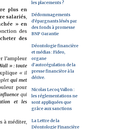
les placements ?
ore plus en
Dédommagements
ire salariés
,
d’épargnants lésés par
nchée » en
des fonds à promesse
onction des
BNP Garantie
acheter des
Déontologie financière
et médias : Fideo,
r l’ampleur
organe
d’autorégulation de la
all » : toute
presse financière à la
explique
« il
dérive.
omplet
qui met
ouleur pour
Nicolas Lecoq Vallon :
influence
qui
les réglementations ne
ation et les
sont appliquées que
grâce aux sanctions
La Lettre de la
s à méditer,
Déontologie Financière