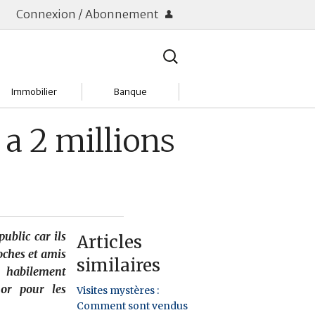
Connexion / Abonnement
Rechercher
:
Immobilier
Banque
Charges
Changer de banque
 a 2 millions
Acheter
Comptes & Livrets
Investir
Emprunter
Location
Frais bancaires
ublic car ils
Articles
Tendances
Placements & banques
oches et amis
similaires
, habilement
Réclamations
 or pour les
Visites mystères :
Comment sont vendus