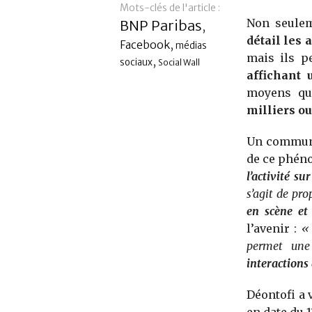
Mots-clés de l'article :
Non seule
BNP Paribas
,
détail les 
Facebook
,
médias
mais ils p
,
sociaux
Social Wall
affichant 
moyens qu
milliers ou
Un communi
de ce phén
l’activité s
s’agit de pro
en scène et
l’avenir :
«
permet un
interactions
Déontofi a 