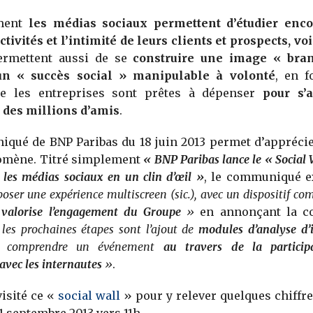
ment
les médias sociaux permettent d’étudier enc
activités et l’intimité de leurs clients et prospects, vo
ermettent aussi de se
construire une image « bra
un « succès social » manipulable à volonté
, en f
e les entreprises sont prêtes à dépenser
pour s’
 des millions d’amis
.
qué de BNP Paribas du 18 juin 2013 permet d’apprécie
omène. Titré simplement
« BNP Paribas lance le « Social W
ur les médias sociaux en un clin d’œil »
, le communiqué 
poser une expérience multiscreen (sic.), avec un dispositif c
 valorise l’engagement du Groupe
»
en annonçant la c
 les prochaines étapes sont l’ajout de
modules d’analyse d’
e comprendre un événement
au travers de la particip
 avec les internautes
»
.
visité ce «
social wall
» pour y relever quelques chiffre