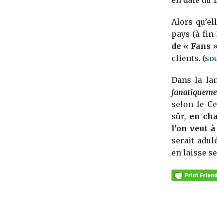
en date du 
Alors qu’e
pays (à fin 
de « Fans 
clients. (
so
Dans la la
fanatiqueme
selon le Ce
sûr,
en cha
l’on veut 
serait adul
en laisse se