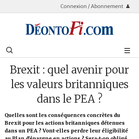
Connexion / Abonnement
Rechercher
:
Déontologie
Brexit : quel avenir pour
Bourse
les valeurs britanniques
Placements
dans le PEA ?
Assurance Vie
Quelles sont les conséquences concrètes du
Patrimoine
Brexit pour les actions britanniques détenues
dans un PEA ? Vont-elles perdre leur éligibilité
Immobilier
au Plan d'épargne en actions ? Sera-t-on obligé