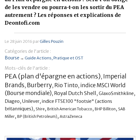
de les vendre ou pourra-t-on les sortir du PEA
Banque
autrement ? Les réponses et explications de
Deontofi.com
Le
28 juin 2016
par
Gilles Pouzin
Catégories de l'article :
Bourse
→
Guide Actions
Pratique et OST
Mots-clés de l'article :
PEA (plan d'épargne en actions)
Imperial
,
Brands
Burberry
Rio Tinto
indice MSCI World
,
,
,
(Bourse mondiale)
,
Royal Dutch Shell
,
,
GlaxoSmithkline
,
,
Diageo
Unilever
indice FTSE100 "footsie" (actions
,
,
,
,
britanniques)
Shire
British American Tobacco
BHP Billiton
SAB
,
,
Miller
BP (British Petroleum)
AstraZeneca