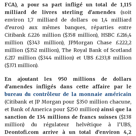
FCA), a pour sa part infligé un total de 1,115
milliard de livres sterling d’amendes
(soit
environ 1,7 milliard de dollars ou 1,4 milliard
d’euros) aux mêmes banques, réparties entre
Citibank £226 million ($358 million), HSBC £216,4
million ($343 million), JPMorgan Chase £222,2
million ($352 million), The Royal Bank of Scotland
£217 million ($344 million) et UBS £233,8 million
($371 million).
En ajoutant les 950 millions de dollars
d’amendes infligés dans cette affaire par le
bureau du contrôleur de la monnaie américain
(Citibank et JP Morgan pour $350 million chacune,
et Bank of America pour $250 million)
ainsi que la
sanction de 134 millions de francs suisses
($138
million) du régulateur helvétique à l’UBS,
Deontofi.com arrive à un total d’environ 4,2