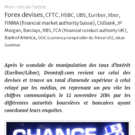
Mots-clés de l'article :
Banque
Forex devises
CFTC
,
,
HSBC
,
UBS
,
Euribor
,
,
libor
,
,
FINMA (financial market authority Suisse)
Citibank
JP
,
,
,
,
Morgan
Barclays
RBS
FCA (financial conduct authority UK)
,
,
Bank of America
OOC (currency comptroller du Trésor US)
Aitan
Goelman
Après le scandale de manipulation des taux d’intérêt
(Euribor/Libor), Deontofi.com revient sur celui des
devises et trouve un total d’amende supérieur à celui
relayé par les médias, en reprenant un peu vite les
chiffres communiqués le 12 novembre 2014 par les
différentes autorités boursières et bancaires ayant
coordonné leurs enquêtes.