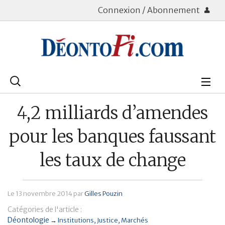
Connexion / Abonnement
Rechercher
:
Déontologie
4,2 milliards d’amendes
Bourse
pour les banques faussant
Placements
les taux de change
Assurance Vie
Le
13 novembre 2014
par
Gilles Pouzin
Patrimoine
Catégories de l'article :
Immobilier
Déontologie
→
Institutions
Justice
Marchés