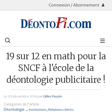
Connexion / Abonnement
Rechercher
:
Déontologie
19 sur 12 en math pour la
Bourse
SNCF à l'école de la
Placements
déontologie publicitaire !
Assurance Vie
Le
20 décembre 2016
par
Gilles Pouzin
Patrimoine
Catégories de l'article :
Immobilier
Déontologie
→
Institutions
Relations clients