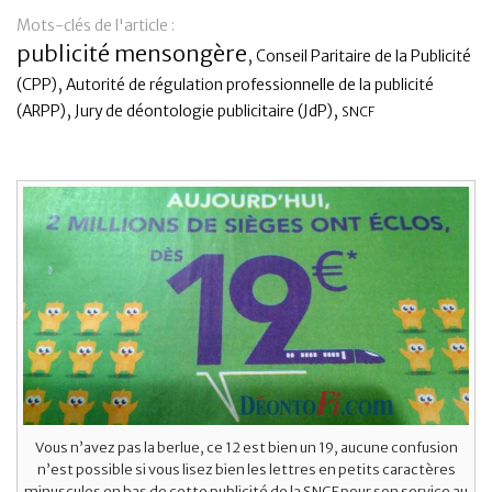
Mots-clés de l'article :
Banque
publicité mensongère
,
Conseil Paritaire de la Publicité
,
(CPP)
Autorité de régulation professionnelle de la publicité
,
,
(ARPP)
Jury de déontologie publicitaire (JdP)
SNCF
Vous n’avez pas la berlue, ce 12 est bien un 19, aucune confusion
n’est possible si vous lisez bien les lettres en petits caractères
minuscules en bas de cette publicité de la SNCF pour son service au