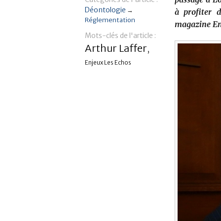
Déontologie
→
à profiter 
Réglementation
magazine Enj
Mots-clés de l'article :
Arthur Laffer
,
Enjeux Les Echos