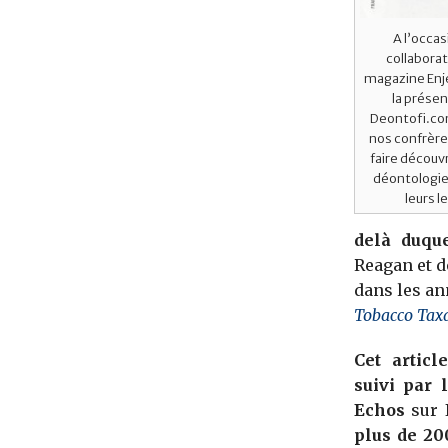
A l’occa
collaborat
magazine Enj
la prése
Deontofi.co
nos confrère
faire découvri
déontologie
leurs l
delà duqu
Reagan et d
dans les an
Tobacco Tax
Cet articl
suivi par 
Echos
sur I
plus de 20