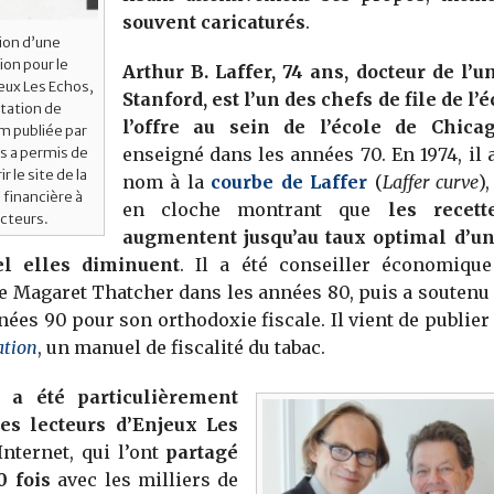
souvent caricaturés
.
sion d’une
ion pour le
Arthur B. Laffer, 74 ans, docteur de l’u
eux Les Echos,
Stanford, est l’un des chefs de file de l
ntation de
l’offre au sein de l’école de Chica
m publiée par
enseigné dans les années 70. En 1974, il
s a permis de
r le site de la
nom à la
courbe de Laffer
(
Laffer curve
)
 financière à
en cloche montrant que
les recett
ecteurs.
augmentent jusqu’au taux optimal d’un
el elles diminuent
. Il a été conseiller économiqu
e Magaret Thatcher dans les années 80, puis a soutenu 
nées 90 pour son orthodoxie fiscale. Il vient de publier
ation
, un manuel de fiscalité du tabac.
e a été particulièrement
les lecteurs d’Enjeux Les
nternet, qui l’ont
partagé
0 fois
avec les milliers de