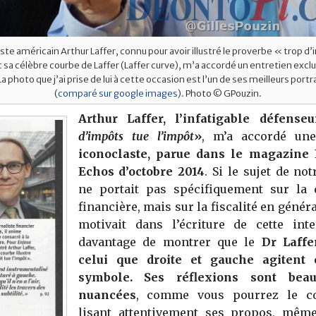
te américain Arthur Laffer, connu pour avoir illustré le proverbe « trop d
 sa célèbre courbe de Laffer (Laffer curve), m’a accordé un entretien exclu
a photo que j’ai prise de lui à cette occasion est l’un de ses meilleurs port
(
comparé sur google images
). Photo © GPouzin.
Arthur Laffer, l’infatigable défense
d’impôts tue l’impôt
»
, m’a accordé u
iconoclaste, parue dans le magazine
Echos d’octobre 2014
. Si le sujet de not
ne portait pas spécifiquement sur la 
financière, mais sur la fiscalité en généra
motivait dans l’écriture de cette inte
davantage de montrer que le
Dr Laffe
celui que droite et gauche agiten
symbole. Ses réflexions sont bea
nuancées
, comme vous pourrez le co
lisant attentivement ses propos, mêm