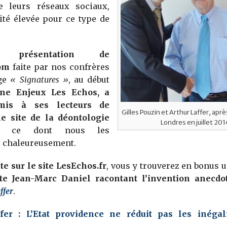
e leurs réseaux sociaux,
ité élevée pour ce type de
le présentation de
om
faite par nos confrères
age
« Signatures »
, au début
ne Enjeux Les Echos, a
mis à ses lecteurs de
Gilles Pouzin et Arthur Laffer, aprè
le site de la déontologie
Londres en juillet 201
, ce dont nous les
 chaleureusement.
ite sur le site LesEchos.fr
, vous y trouverez en bonus 
te Jean-Marc Daniel racontant l’invention anecdo
ffer
.
fer : L’Etat providence ne réduit pas les inégali