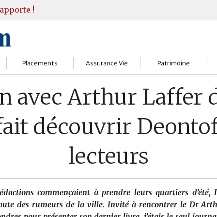
apporte !
Placements
Assurance Vie
Patrimoine
Bourses
Assureurs
Bilan Patrimoine
en avec Arthur Laffer 
Fonds d’investissments
Choisir
Conseil Gestion
fait découvrir Deontof
Assurance vie
Comprendre
Objectifs & stratégie
lecteurs
Livrets
Contrats
Retraite
Immobilier
Gérer
Transmission
édactions commençaient à prendre leurs quartiers d’été, 
Divers
écoute des rumeurs de la ville. Invité à rencontrer le Dr Arth
dres pour présenter son dernier livre, j’étais le seul journa