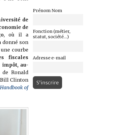
Prénom Nom
niversité de
’économie de
Fonction (métier,
go
, où il a
statut, société...)
 a donné son
, une courbe
es fiscales
Adresse e-mail
 impôt, au-
e de Ronald
Bill Clinton
Handbook of