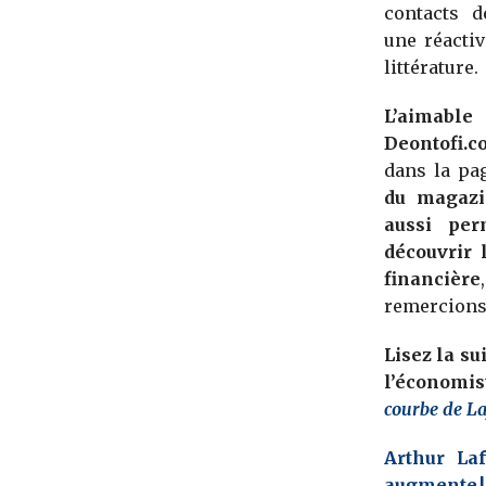
contacts d
une réactiv
littérature.
L’aimab
Deontofi.c
dans la p
du magazi
aussi per
découvrir 
financière
remercions
Lisez la su
l’économis
courbe de La
Arthur Laf
augmente !