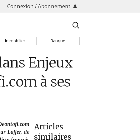
Connexion / Abonnement
Rechercher
:
Immobilier
Banque
Charges
Changer de banque
dans Enjeux
Acheter
Comptes & Livrets
i.com à ses
Investir
Emprunter
Location
Frais bancaires
Tendances
Placements & banques
Deontofi.com
Articles
Réclamations
ur Laffer, de
similaires
liste français