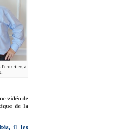
s l’entretien, à
4.
une
vidéo de
tique de la
tés, il les