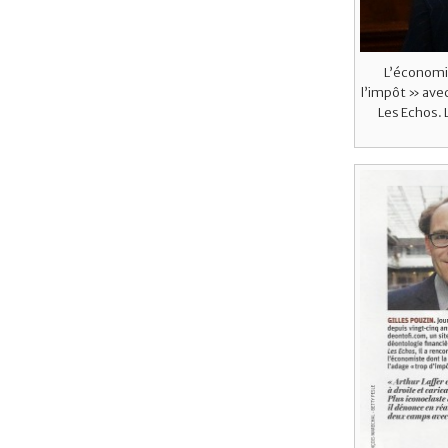
L’économis
l’impôt » avec
Les Echos. L