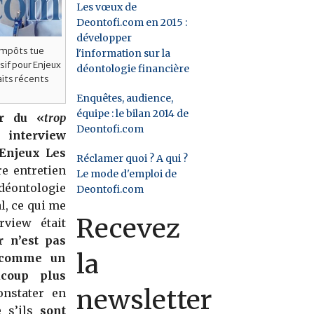
Les vœux de
Deontofi.com en 2015 :
développer
’impôts tue
l'information sur la
sif pour Enjeux
déontologie financière
raits récents
Enquêtes, audience,
équipe : le bilan 2014 de
ur du «
trop
Deontofi.com
ne
interview
 Enjeux Les
Réclamer quoi ? A qui ?
re entretien
Le mode d'emploi de
déontologie
Deontofi.com
l, c
e qui me
Recevez
rview était
r n’est pas
la
t comme un
ucoup plus
newsletter
nstater en
e s’ils
sont