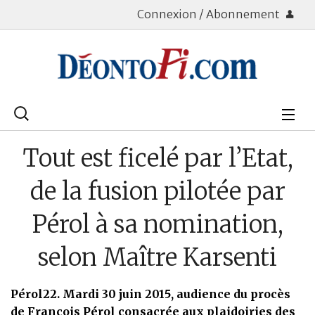
Connexion / Abonnement
Rechercher
:
Déontologie
Tout est ficelé par l’Etat,
Bourse
de la fusion pilotée par
Placements
Pérol à sa nomination,
Assurance Vie
selon Maître Karsenti
Patrimoine
Pérol22. Mardi 30 juin 2015, audience du procès
Immobilier
de François Pérol consacrée aux plaidoiries des