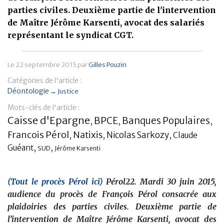
parties civiles. Deuxième partie de l'intervention
Banque
de Maître Jérôme Karsenti, avocat des salariés
représentant le syndicat CGT.
Le
22 septembre 2015
par
Gilles Pouzin
Catégories de l'article :
Déontologie
→
Justice
Mots-clés de l'article :
Caisse d'Epargne
BPCE
Banques Populaires
,
,
,
Francois Pérol
Natixis
,
,
Nicolas Sarkozy
,
Claude
,
,
Guéant
SUD
Jérôme Karsenti
(Tout le procès Pérol ici)
Pérol22. Mardi 30 juin 2015,
audience du procès de François Pérol consacrée aux
plaidoiries des parties civiles. Deuxième partie de
l’intervention de Maître Jérôme Karsenti, avocat des