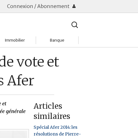
Connexion / Abonnement
Rechercher
:
Immobilier
Banque
Charges
Changer de banque
de vote et
Acheter
Comptes & Livrets
s Afer
Investir
Emprunter
Location
Frais bancaires
 et
Articles
Tendances
Placements & banques
lée générale
similaires
Réclamations
Spécial Afer 2014: les
résolutions de Pierre-