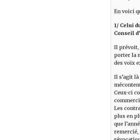
En voici q
1/ Celui 
Conseil d
Il prévoit
porter la 
des voix e
Il s’agit 
mécontente
Ceux-ci c
commercial
Les contra
plus en pl
que l’anné
remercié, i
révocation