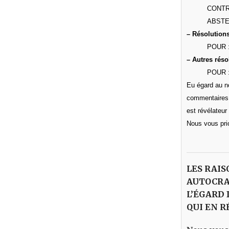
CONTRE 
ABSTENT
– Résolutions
POUR : 
– Autres réso
POUR : 
Eu égard au no
commentaires n
est révélateur
Nous vous pri
LES RAIS
AUTOCRAT
L’ÉGARD 
QUI EN R