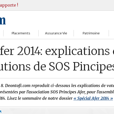
apporte !
Placements
Assurance Vie
Patrimoine
Bourses
Assureurs
Bilan Patrimoine
fer 2014: explications 
Fonds d’investissments
Choisir
Conseil Gestion
utions de SOS Pincipe
Assurance vie
Comprendre
Objectifs & stratégie
Livrets
Contrats
Retraite
 8. Deontofi.com reproduit ci-dessous les explications de vote
Immobilier
Gérer
Transmission
présentées par l’association SOS Principes Afer, pour l’assemb
014.
Lisez le sommaire de notre
dossier
« Spécial Afer 2014 »
Divers