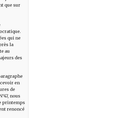
nt que sur
e
tocratique.
ées qui ne
près la
te au
majeurs des
 paragraphe
ecevoir en
ures de
N°47, nous
le printemps
ment renoncé