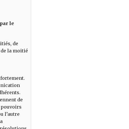
par le
itiés, de
 de la moitié
 fortement.
unication
dhérents.
iennent de
e pouvoirs
u l’autre
sa
 résolutions