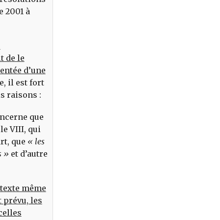
e 2001 à
e
t de le
entée d’une
, il est fort
is raisons :
concerne que
le VIII, qui
art, que
« les
s »
et d’autre
e texte même
t prévu, les
celles