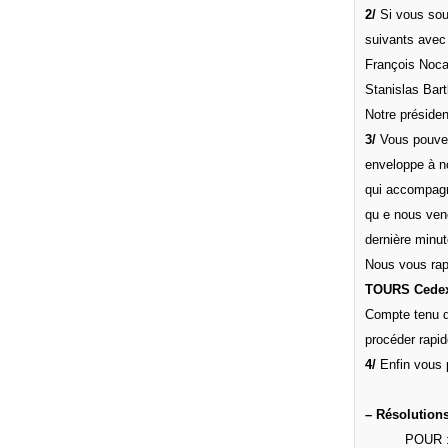
2/
Si vous souh
suivants avec
François Noca
Stanislas Bar
Notre préside
3/
Vous pouvez 
enveloppe à no
qui accompagn
qu e nous veno
dernière minu
Nous vous rap
TOURS Cedex
Compte tenu de
procéder rapid
4/
Enfin vous 
– Résolutions
POUR : 