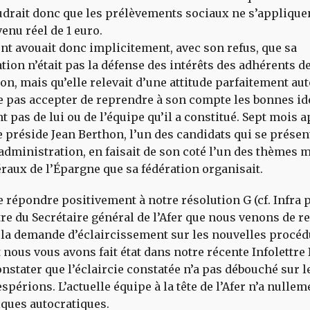
udrait donc que les prélèvements sociaux ne s’applique
venu réel de 1 euro.
nt avouait donc implicitement, avec son refus, que sa
ion n’était pas la défense des intérêts des adhérents d
ion, mais qu’elle relevait d’une attitude parfaitement au
e pas accepter de reprendre à son compte les bonnes id
t pas de lui ou de l’équipe qu’il a constitué. Sept mois a
e préside Jean Berthon, l’un des candidats qui se présen
administration, en faisait de son coté l’un des thèmes 
raux de l’Épargne que sa fédération organisait.
e répondre positivement à notre résolution G (cf. Infra
ettre du Secrétaire général de l’Afer que nous venons de r
 la demande d’éclaircissement sur les nouvelles procéd
 nous vous avons fait état dans notre récente Infolettre 
onstater que l’éclaircie constatée n’a pas débouché sur 
spérions. L’actuelle équipe à la tête de l’Afer n’a nulle
iques autocratiques.