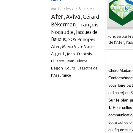
Mots-clés de l'article :
Afer
Aviva
,
,
Gérard
Békerman
,
François
Nocaudie
,
Jacques de
Fondée par Fra
,
Baudus
SOS Principes
de l’Afer, l’
,
Afer
Mieux Vivre Votre
,
Argent
Jean-François
,
Filliatre
Jean-Pierre
,
Bégon-Lours
La Lettre de
Chère Madame
l'Assurance
Conformément 
vous faire par
ordinaire) du 3
Sur le plan p
1/
Pour celles 
communication,
votre adhésion
qui figure sur