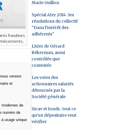
Marie Guillon
Spécial Afer 2014 : les
résolutions du collectif
"Dans l'intérêt des
adhérents"
eants fraudeurs
ts mécontents.
L’Afer de Gérard
Békerman, aussi
contrôlée que
contestée
, nous venons
Les votes des
actionnaires salariés
naire et
détournés par la
Société générale
es modernes de
Sicav et fonds : tout ce
 le numéro de
qu’un dépositaire veut
e à usage unique
vérifier