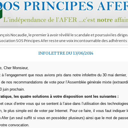
nçois Nocaudie, le premier à avoir révélé le scandale et poursuivi les dirig
association SOS Principes Afer reste une voix incontournable des adhéren
INFOLETTRE DU 13/06/2014
, Cher Monsieur,
à l’engagement que nous avions pris dans notre infolettre du 30 mai dernier
t de nos recommandations de vote pour l’Assemblée générale mixte (extraordi
0 juin prochain.
ratique, les quatre solutions à votre disposition sont les suivantes :
et ceux d’entre vous qui se sentent à l’aise dans l’utilisation des technologi
 le plus simple est de voter par Internet. Pour ce faire, il vous faut indiquer
 Afer (un seul suffit si vous en possédez plusieurs) ainsi que le mot de pass
 votre convocation.