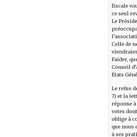
fiscale vo
ce seul re
Le Préside
préoccupat
l’associat
Celle de n
viendraien
Faider, qu
Conseil d’
États Géné
Le refus d
7) et la l
réponse à
votes dont
oblige à c
que nous e
à ses prat