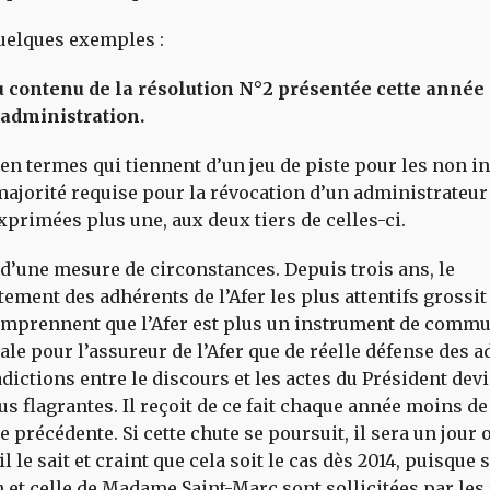
uelques exemples :
du contenu de la résolution N°2 présentée cette année 
’administration.
, en termes qui tiennent d’un jeu de piste pour les non in
majorité requise pour la révocation d’un administrateur
xprimées plus une, aux deux tiers de celles-ci.
là d’une mesure de circonstances. Depuis trois ans, le
ment des adhérents de l’Afer les plus attentifs grossit
omprennent que l’Afer est plus un instrument de comm
e pour l’assureur de l’Afer que de réelle défense des a
dictions entre le discours et les actes du Président dev
us flagrantes. Il reçoit de ce fait chaque année moins d
e précédente. Si cette chute se poursuit, il sera un jour o
l le sait et craint que cela soit le cas dès 2014, puisque 
 et celle de Madame Saint-Marc sont sollicitées par les