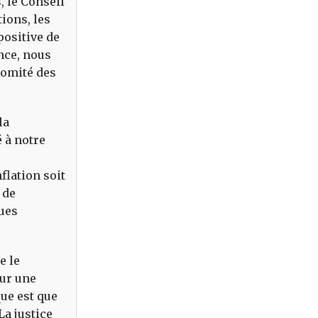
, le Conseil
ions, les
positive de
nce, nous
Comité des
la
 à notre
flation soit
 de
lues
e le
sur une
que est que
La justice