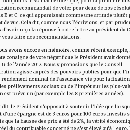
indiquions le 30 mai dernier que, pour la première fois
tration recommandait de voter pour deux de nos résolut
s B et C, ce qui apparaissait comme une attitude plutôt 
t de vue. Cela dit, comme nous l’écrivions, et par prude
 d’avoir reçu la réponse à notre lettre au président du 
r vous faire nos recommandations.
 nous avons encore en mémoire, comme récent exemple, 
e consigne de vote négatif que le Président avait donné
 G de l’année 2012. Nous y proposions que le Conseil
ration agisse auprès des pouvoirs publics pour que l’in
 rendement nominal de l’assurance-vie pour la fixation
 des prélèvements sociaux ou de l’impôt sur les plus-va
en est prévu un (par exemple les 8 premières années).
dit, le Président s’opposait à soutenir l’idée que lorsqu
d’une épargne est de 3 euros pour 100 euros investis 
s que la hausse des prix a été de 2%, la vérité économi
réel du contribuable concerné ne s’est élevé qu’à 1 euro. 