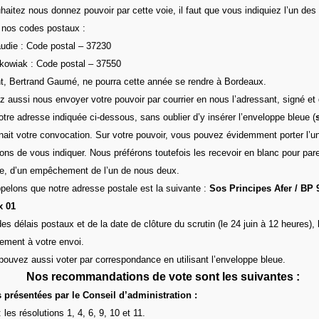
aitez nous donnez pouvoir par cette voie, il faut que vous indiquiez l’un de
 nos codes postaux :
udie : Code postal – 37230
tkowiak : Code postal – 37550
nt, Bertrand Gaumé, ne pourra cette année se rendre à Bordeaux.
aussi nous envoyer votre pouvoir par courrier en nous l’adressant, signé et
tre adresse indiquée ci-dessous, sans oublier d’y insérer l’enveloppe bleue (
ait votre convocation. Sur votre pouvoir, vous pouvez évidemment porter l’
ns de vous indiquer. Nous préférons toutefois les recevoir en blanc pour parer
te, d’un empêchement de l’un de nous deux.
pelons que notre adresse postale est la suivante :
Sos Principes Afer / BP 
 01
s délais postaux et de la date de clôture du scrutin (le 24 juin à 12 heures),
ement à votre envoi.
pouvez aussi voter par correspondance en utilisant l’enveloppe bleue.
Nos recommandations de vote sont les suivantes :
 présentées par le Conseil d’administration :
les résolutions 1, 4, 6, 9, 10 et 11.