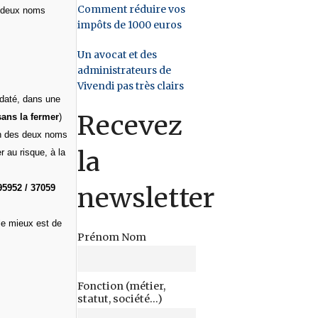
Comment réduire vos
s deux noms
impôts de 1000 euros
Un avocat et des
administrateurs de
Vivendi pas très clairs
 daté, dans une
Recevez
sans la fermer
)
un des deux noms
la
 au risque, à la
newsletter
95952 / 37059
 le mieux est de
Prénom Nom
Fonction (métier,
statut, société...)