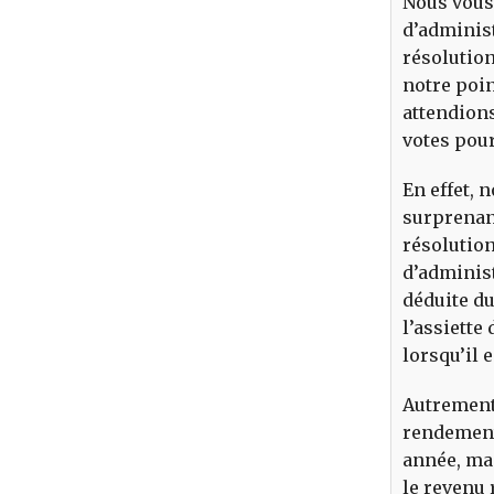
Nous vous 
d’adminis
résolution
notre poin
attendions
votes pou
En effet,
surprenant
résolution
d’administ
déduite du
l’assiette
lorsqu’il 
Autrement 
rendement 
année, mai
le revenu 