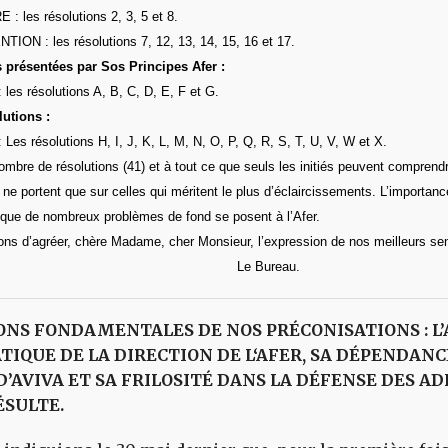
: les résolutions 2, 3, 5 et 8.
ION : les résolutions 7, 12, 13, 14, 15, 16 et 17.
 présentées par Sos Principes Afer :
les résolutions A, B, C, D, E, F et G.
lutions :
Les résolutions H, I, J, K, L, M, N, O, P, Q, R, S, T, U, V, W et X.
mbre de résolutions (41) et à tout ce que seuls les initiés peuvent comprend
e portent que sur celles qui méritent le plus d’éclaircissements. L’importan
 que de nombreux problèmes de fond se posent à l’Afer.
ons d’agréer, chère Madame, cher Monsieur, l’expression de nos meilleurs se
Le Bureau.
ONS FONDAMENTALES DE NOS PRÉCONISATIONS : L
IQUE DE LA DIRECTION DE L‘AFER, SA DÉPENDANC
D’AVIVA ET SA FRILOSITÉ DANS LA DÉFENSE DES A
ÉSULTE.