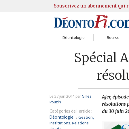
Souscrivez un abonnement qui r
Déontologie
Bourse
Sociétés
Courtiers
Spécial A
Gestion
Guide Actions
résol
Institutions
Guide Sicav
Marchés
Stratégie
Le
27 juin 2014
par
Gilles
Afer, épisode
Pouzin
Relations clients
Marchés
résolutions 
du 30 juin 2
Catégories de l'article :
Réglementation
Pratique et OST
Déontologie
→
Gestion
Institutions
Relations
clients
Justice