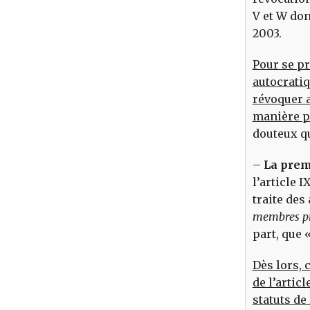
V et W don
2003.
Pour se pr
autocratiq
révoquer 
manière p
douteux qu’
–
La prem
l’article I
traite des
membres pré
part, que 
Dès lors,
de l’artic
statuts de