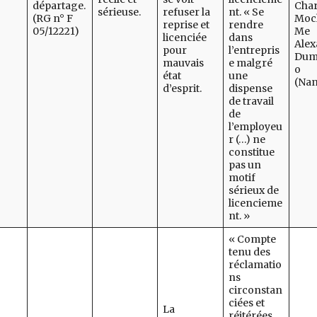
départage.
Char
sérieuse.
refuser la
nt. « Se
(RG n° F
Moc
reprise et
rendre
05/12221)
Me
licenciée
dans
Alex
pour
l’entrepris
Dum
mauvais
e malgré
o
état
une
(Nan
d’esprit.
dispense
de travail
de
l’employeu
r (…) ne
constitue
pas un
motif
sérieux de
licencieme
nt. »
« Compte
tenu des
réclamatio
ns
circonstan
ciées et
La
réitérées