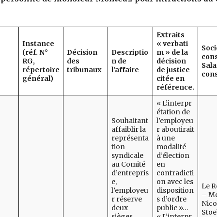
Extraits
Instance
« verbati
Soci
(réf. N°
Décision
Descriptio
m » de la
cons
RG,
des
n de
décision
Sala
répertoire
tribunaux
l’affaire
de justice
cons
général)
citée en
référence.
« L’interpr
étation de
Souhaitant
l’employeu
affaiblir la
r aboutirait
représenta
à une
tion
modalité
syndicale
d’élection
au Comité
en
d’entrepris
contradicti
e,
on avec les
Le 
l’employeu
disposition
– M
r réserve
s d’ordre
Nico
deux
public »…
Stoe
sièges
« L’interpr