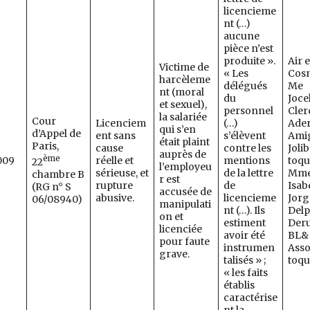
licencieme
nt (…)
aucune
pièce n’est
produite ».
Air e
Victime de
« Les
Cos
harcèleme
délégués
Me
nt (moral
du
Joce
et sexuel),
personnel
Clerc
la salariée
Cour
Licenciem
(…)
Ade
qui s’en
d’Appel de
ent sans
s’élèvent
Ami
était plaint
Paris,
cause
contre les
Jolib
auprès de
ème
009
réelle et
mentions
toqu
22
l’employeu
sérieuse, et
de la lettre
Mm
chambre B
r est
rupture
de
Isab
(RG n° S
accusée de
abusive.
licencieme
Jorg
06/08940)
manipulati
nt (…). Ils
Delp
on et
estiment
Der
licenciée
avoir été
BL&
pour faute
instrumen
Asso
grave.
talisés » ;
toqu
« les faits
établis
caractérise