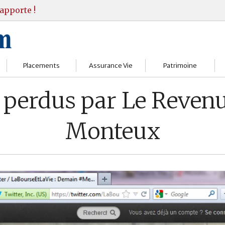
apporte !
Placements
Assurance Vie
Patrimoine
Bourses
Assureurs
Bilan Patrimoine
 perdus par Le Reven
Fonds d’investissments
Choisir
Conseil Gestion
Monteux
Assurance vie
Comprendre
Objectifs & stratégie
Livrets
Contrats
Retraite
Immobilier
Gérer
Transmission
Divers