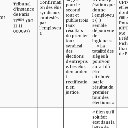
Confirmati
CFTC
Tribunal
pour le
étation que
on des élus
et le
d’instance
second
donne
syndicaux
dont
de Paris
tour et
l’employeu
011
contestés
Gille
ème
publie trois
r (…)
11
. (RG
par
Pou
faux
semble
11-11-
l’employeu
(CFT
résultats
dépourvue
000097)
r.
Me
du premier
de
Fréd
tour
logique. »
Pic
syndical
… « La
(bar
des
totalité des
de P
élections
sièges à
d’entrepris
pourvoir
e. Les élus
aurait dû
demanden
être
t
attribuée
rectificatio
par le
n en
résultat du
justice.
premier
tour des
élections. »
« Bien qu’il
soit fait
état dans la
lettre de