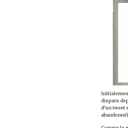
Initialemen
disparu dep
d’un tweet s
abandonné
Comme le mo