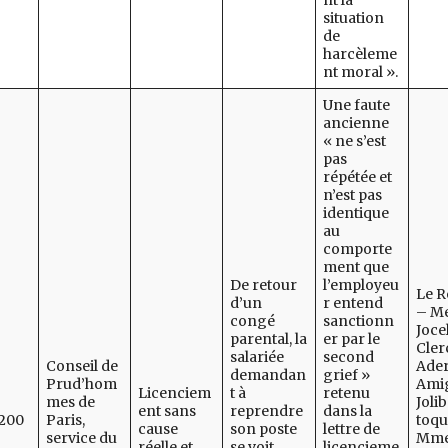
nt la
situation
de
harcèleme
nt moral ».
Une faute
ancienne
« ne s’est
pas
répétée et
n’est pas
identique
au
comporte
ment que
De retour
l’employeu
Le 
d’un
r entend
– M
congé
sanctionn
Joce
parental, la
er par le
Clerc
salariée
second
Conseil de
Ade
demandan
grief »
Prud’hom
Ami
Licenciem
t à
retenu
mes de
Jolib
ent sans
reprendre
dans la
/200
Paris,
toqu
cause
son poste
lettre de
service du
Mme
réelle et
se voit
licencieme