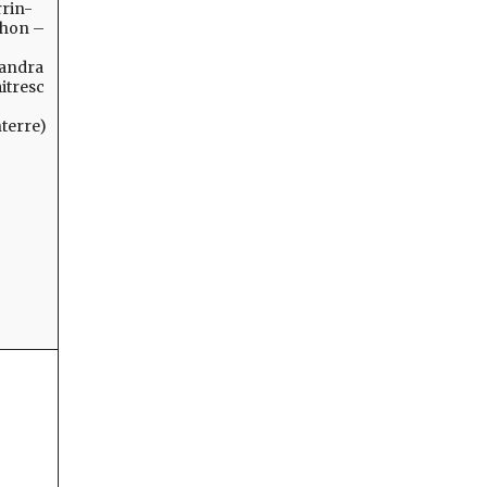
rin-
hon –
andra
itresc
terre)