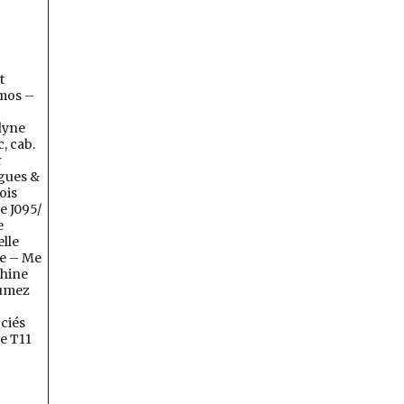
t
mos –
lyne
, cab.
r
gues &
ois
e J095/
e
elle
e – Me
hine
umez
ciés
e T11