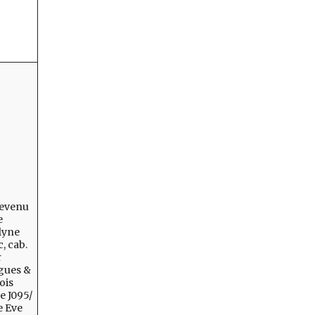
Revenu
e
lyne
, cab.
r
gues &
ois
e J095/
 Eve