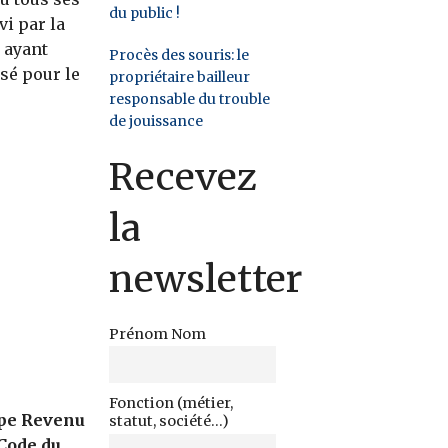
du public !
vi par la
e ayant
Procès des souris: le
sé pour le
propriétaire bailleur
responsable du trouble
de jouissance
Recevez
la
newsletter
Prénom Nom
Fonction (métier,
upe Revenu
statut, société...)
Code du