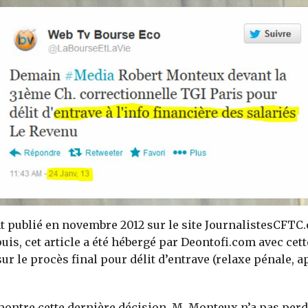
t publié en novembre 2012 sur le site JournalistesCFTC.
uis, cet article a été hébergé par Deontofi.com avec cet
ur le procès final pour délit d’entrave (relaxe pénale, ap
)
ntre cette dernière décision, M. Monteux n’a pas perd