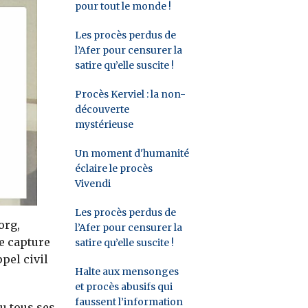
pour tout le monde !
Les procès perdus de
l’Afer pour censurer la
satire qu’elle suscite !
Procès Kerviel : la non-
découverte
mystérieuse
Un moment d'humanité
éclaire le procès
Vivendi
Les procès perdus de
org,
l’Afer pour censurer la
te capture
satire qu’elle suscite !
pel civil
Halte aux mensonges
et procès abusifs qui
faussent l’information
u tous ses