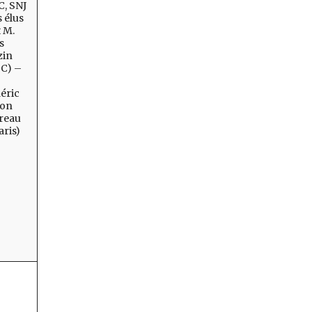
, SNJ
s élus
 M.
s
zin
C) –
éric
hon
reau
aris)