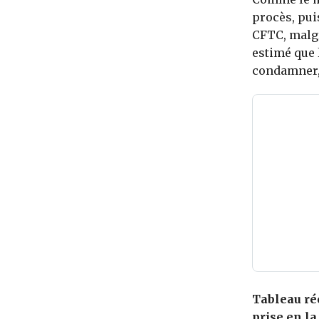
procès, puis
CFTC, malgr
estimé que 
condamner,
Tableau ré
prise en l