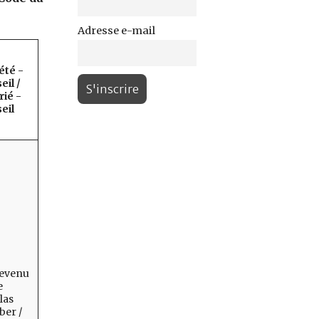
Adresse e-mail
été -
eil /
rié -
eil
Revenu
e
las
ber /