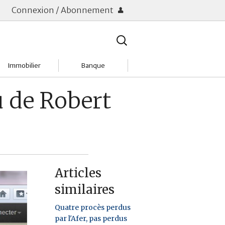
Connexion / Abonnement
Rechercher
:
Immobilier
Banque
Charges
Changer de banque
u de Robert
Acheter
Comptes & Livrets
Investir
Emprunter
Location
Frais bancaires
Articles
Tendances
Placements & banques
similaires
Réclamations
Quatre procès perdus
par l'Afer, pas perdus