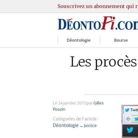
Souscrivez un abonnement qui r
Déontologie
Bourse
Sociétés
Courtiers
Les procès
Gestion
Guide Actions
Institutions
Guide Sicav
Marchés
Stratégie
Le
24 janvier 2013
par
Gilles
Pouzin
Relations clients
Marchés
Catégories de l'article :
Réglementation
Pratique et OST
Déontologie
→
Justice
Justice