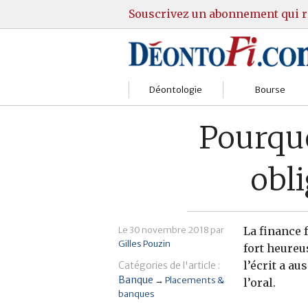
Souscrivez un abonnement qui r
Déontologie
Bourse
Sociétés
Courtiers
Pourquo
Gestion
Guide Actions
obli
Institutions
Guide Sicav
Marchés
Stratégie
Le
30 novembre 2018
par
La finance f
Gilles Pouzin
Relations clients
Marchés
fort heureu
l’écrit a au
Catégories de l'article :
Réglementation
Pratique et OST
Banque
→
Placements &
l’oral.
banques
Justice