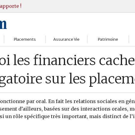
apporte !
Placements
Assurance Vie
Patrimoine
Bourses
Assureurs
Bilan Patrimoine
i les financiers cachen
Fonds d’investissments
Choisir
Conseil Gestion
gatoire sur les place
Assurance vie
Comprendre
Objectifs & stratégie
Livrets
Contrats
Retraite
onctionne par oral. En fait les relations sociales en gén
Immobilier
Gérer
Transmission
sement d’ailleurs, basées sur des interactions orales, 
ssi un rôle spécifique très important, mais distinct de l’
Divers