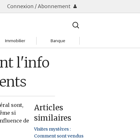
Connexion / Abonnement
Rechercher
:
Immobilier
Banque
Charges
Changer de banque
t l'info
Acheter
Comptes & Livrets
ments
Investir
Emprunter
Location
Frais bancaires
éral sont,
Articles
Tendances
Placements & banques
même si
similaires
influence de
Réclamations
Visites mystères :
Comment sont vendus