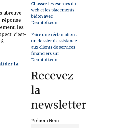
Chassez les escrocs du
web et les placements
us abreuve
bidon avec
e réponse
Deontofi.com
ement, les
pect, c’est-
Faire une réclamation :
un dossier d'assistance
é.
aux clients de services
financiers sur
Deontofi.com
lider la
Recevez
la
newsletter
Prénom Nom