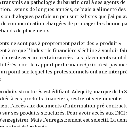
a transmis sa pathologie du baratin oral à ses agents de
on. Depuis de longues années, ce biais a alimenté des
 ou dialogues parfois un peu surréalistes que j’ai pu a
 de communication chargées de propager la « bonne pa
chands de placements.
nts ne sont pas à proprement parler des « produit »
t à ce que l’industrie financière s’échine à vouloir fair
 du reste avec un certain succès. Les placements sont d
 différés, dont le rapport performance/prix n’est pas me
un point sur lequel les professionnels ont une interpr
e.
produits structurés est édifiant. Adequity, marque de la 
diée à ces produits financiers, restreint sciemment et
ent l’accès aux documents d’information pré-contract
s sur ses produits structurés. Pour avoir accès aux DICI
t s’enregistrer. Mais l’enregistrement est sélectif. La de