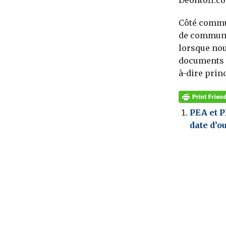
Deontofi.co
Côté commun
de communi
lorsque nou
documents d
à-dire prin
PEA et P
date d’o