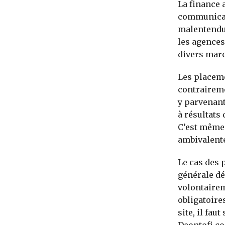
La finance 
communicati
malentendus
les agences
divers mar
Les placeme
contrairemen
y parvenant
à résultats
C’est même 
ambivalent
Le cas des 
générale dé
volontairem
obligatoire
site, il fau