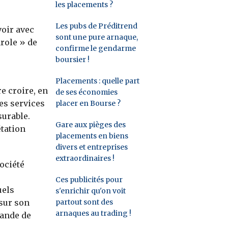
les placements ?
Les pubs de Préditrend
voir avec
sont une pure arnaque,
role » de
confirme le gendarme
boursier !
Placements : quelle part
e croire, en
de ses économies
es services
placer en Bourse ?
surable.
Gare aux pièges des
étation
placements en biens
divers et entreprises
extraordinaires !
Société
Ces publicités pour
uels
s'enrichir qu'on voit
partout sont des
 sur son
arnaques au trading !
mande de