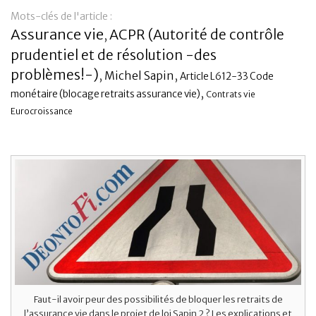
Mots-clés de l'article :
Banque
Assurance vie
ACPR (Autorité de contrôle
,
prudentiel et de résolution -des
problèmes!-)
,
Michel Sapin
,
Article L612-33 Code
,
monétaire (blocage retraits assurance vie)
Contrats vie
Eurocroissance
Faut-il avoir peur des possibilités de bloquer les retraits de
l’assurance vie dans le projet de loi Sapin 2 ? Les explications et