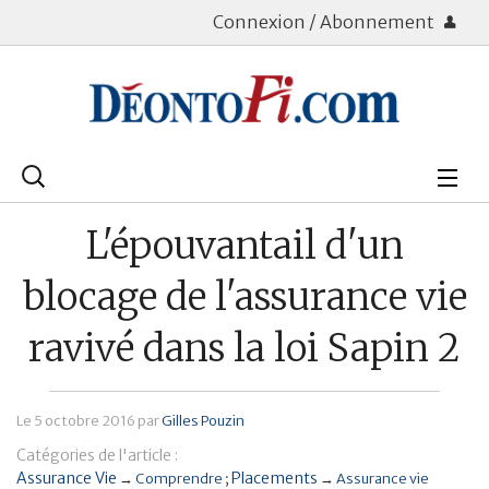
Connexion / Abonnement
Rechercher
:
Déontologie
L'épouvantail d'un
Bourse
blocage de l'assurance vie
Placements
ravivé dans la loi Sapin 2
Assurance Vie
Le
5 octobre 2016
par
Gilles Pouzin
Patrimoine
Catégories de l'article :
Immobilier
Assurance Vie
Placements
→
Comprendre
→
Assurance vie