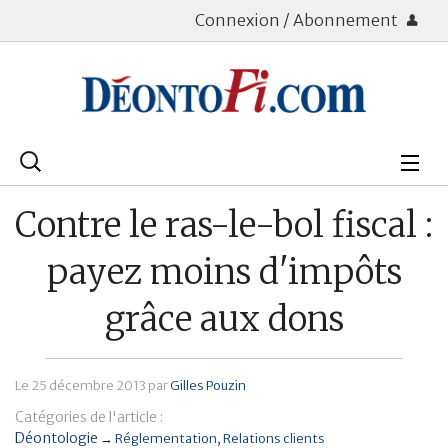
Connexion / Abonnement
Rechercher
:
Déontologie
Contre le ras-le-bol fiscal :
Bourse
payez moins d'impôts
Placements
grâce aux dons
Assurance Vie
Le
25 décembre 2013
par
Gilles Pouzin
Patrimoine
Catégories de l'article :
Immobilier
Déontologie
→
Réglementation
Relations clients