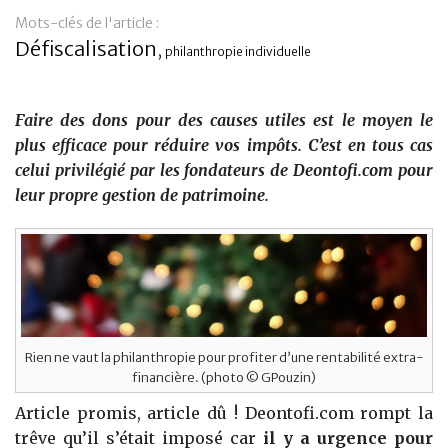
Mots-clés de l'article :
Banque
Défiscalisation
,
philanthropie individuelle
Faire des dons pour des causes utiles est le moyen le
plus efficace pour réduire vos impôts. C’est en tous cas
celui privilégié par les fondateurs de Deontofi.com pour
leur propre gestion de patrimoine.
Rien ne vaut la philanthropie pour profiter d’une rentabilité extra-
financière. (photo © GPouzin)
Article promis, article dû ! Deontofi.com rompt la
trêve qu’il s’était imposé car
il y a urgence pour