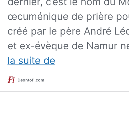
dernier, c’est le nom du 
œcuménique de prière pour
créé par le père André Lé
et ex-évèque de Namur n
Maranatha,
la suite de
l’Apocalypse
des
espoirs
Deontofi.com
hôteliers
!